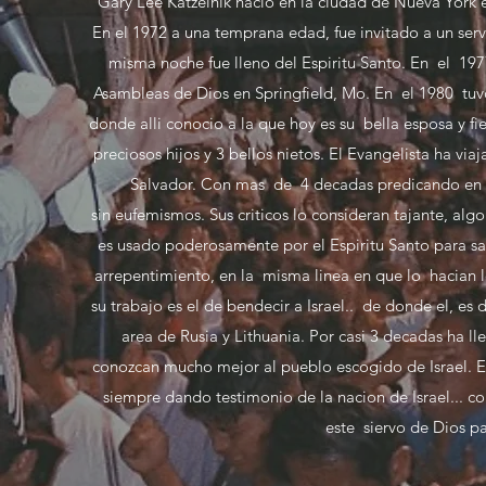
Gary Lee Katzelnik nacio en la ciudad de Nueva York e
En el 1972 a una temprana edad, fue invitado a un ser
misma noche fue lleno del Espiritu Santo. En el 1977
Asambleas de Dios en Springfield, Mo. En el 1980 t
donde alli conocio a la que hoy es su bella esposa y f
preciosos hijos y 3 bellos nietos. El Evangelista ha 
Salvador. Con mas de 4 decadas predicando en def
sin eufemismos. Sus criticos lo consideran tajante, a
es usado poderosamente por el Espiritu Santo para sa
arrepentimiento, en la misma linea en que lo hacian 
su trabajo es el de bendecir a Israel.. de donde el, es 
area de Rusia y Lithuania. Por casi 3 decadas ha ll
conozcan mucho mejor al pueblo escogido de Israel. 
siempre dando testimonio de la nacion de Israel... c
este siervo de Dios par